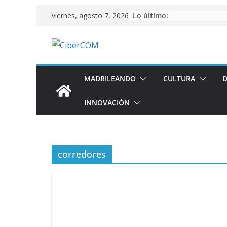
Saltar
Lo último:
viernes, agosto 7, 2026
al
contenido
MADRILEANDO
CULTURA
D
INNOVACIÓN
corredores