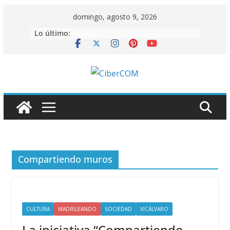
Saltar
domingo, agosto 9, 2026
al
Lo último:
contenido
Compartiendo muros
CULTURA
MADRILEANDO
SOCIEDAD
VICÁLVARO
La iniciativa “Compartiendo