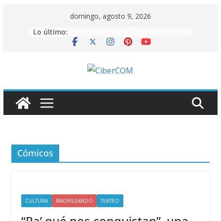
Saltar
domingo, agosto 9, 2026
al
Lo último:
contenido
Cómicos
CULTURA
MADRILEANDO
TEATRO
“Pa’ qué nos conquistan”, una