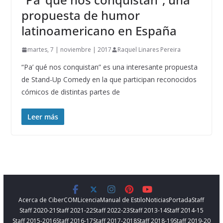
propuesta de humor
latinoamericano en España
martes, 7 | noviembre | 2017
Raquel Linares Pereira
“Pa’ qué nos conquistan” es una interesante propuesta
de Stand-Up Comedy en la que participan reconocidos
cómicos de distintas partes de
Leer más
Acerca de CiberCOM
Licencia
Manual de Estilo
Noticias
Portada
Staff
Staff 2020-21
Staff 2021-22
Staff 2022-23
Staff 2013-14
Staff 2014-15
Staff 2015-2016
Staff 2016-17
Staff 2017-2018
Staff 2018-19
Staff 2019-20