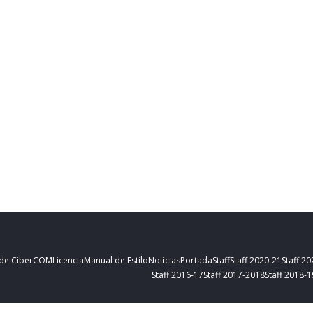
 de CiberCOM
Licencia
Manual de Estilo
Noticias
Portada
Staff
Staff 2020-21
Staff 2
Staff 2016-17
Staff 2017-2018
Staff 2018-1