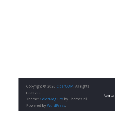
Copyright © 2026
CiberCOM
. All rights
reserved.
Acerca
Theme:
ColorMag Pro
by ThemeGrill.
Powered by
WordPress
.