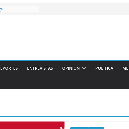
 gana el Derbi de las
g>
op: mucho más que
 story: ROANOKE
al de la vergüenza
ás artístico del
llas aterriza en la
 con
EPORTES
ENTREVISTAS
OPINIÓN
POLÍTICA
ME