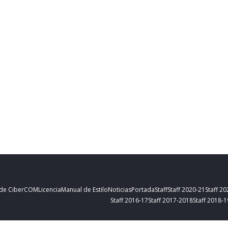
 de CiberCOM
Licencia
Manual de Estilo
Noticias
Portada
Staff
Staff 2020-21
Staff 2
Staff 2016-17
Staff 2017-2018
Staff 2018-1