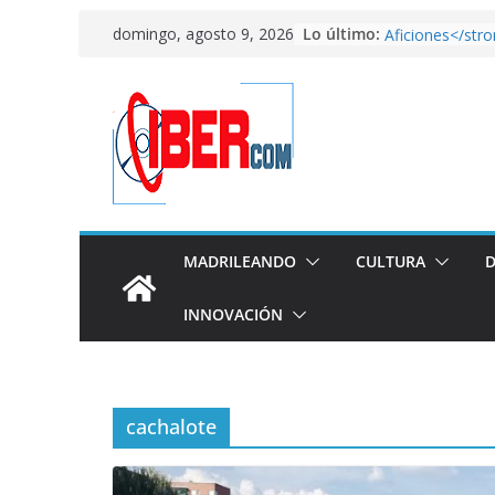
Saltar
<strong>El Atle
Lo último:
domingo, agosto 9, 2026
Aficiones</str
al
FixiDixi Bike 
contenido
un taller de bici
American horr
Arranca el mund
en Qatar
<strong>El lado
País de las Mara
Fundación Cana
“Alicia”</strong
MADRILEANDO
CULTURA
D
INNOVACIÓN
cachalote