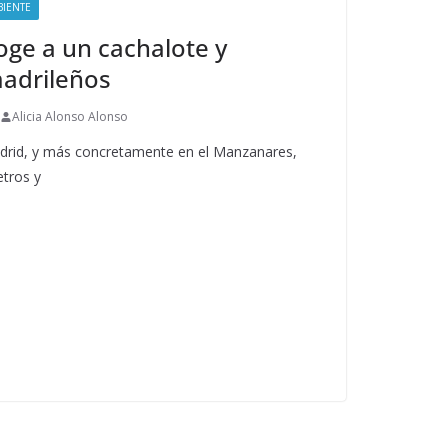
IENTE
ge a un cachalote y
madrileños
Alicia Alonso Alonso
drid, y más concretamente en el Manzanares,
etros y