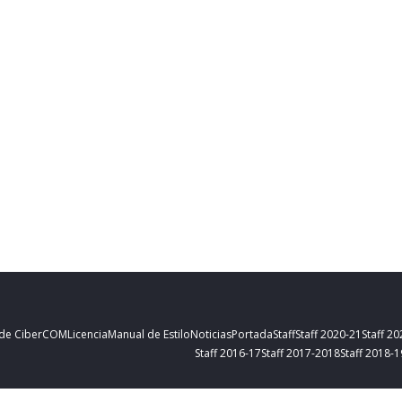
 de CiberCOM
Licencia
Manual de Estilo
Noticias
Portada
Staff
Staff 2020-21
Staff 2
Staff 2016-17
Staff 2017-2018
Staff 2018-1