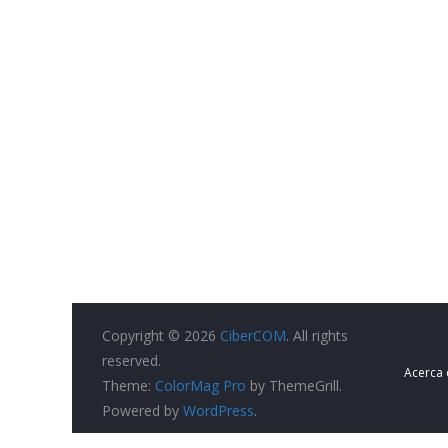
Copyright © 2026
CiberCOM
. All rights
reserved.
Acerca
Theme:
ColorMag Pro
by ThemeGrill.
Powered by
WordPress
.