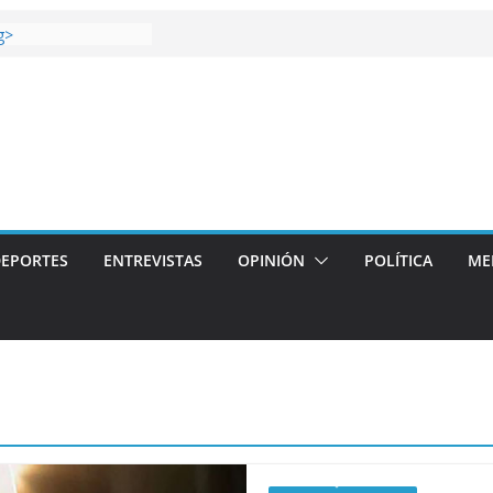
 gana el Derbi de las
g>
oop: mucho más que
 story: ROANOKE
al de la vergüenza
ás artístico del
llas aterriza en la
 con
EPORTES
ENTREVISTAS
OPINIÓN
POLÍTICA
ME