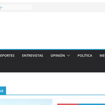
 gana el Derbi de las
g>
op: mucho más que
 story: ROANOKE
al de la vergüenza
ás artístico del
llas aterriza en la
 con
EPORTES
ENTREVISTAS
OPINIÓN
POLÍTICA
ME
na