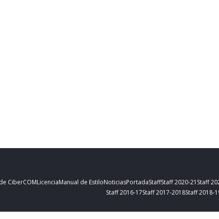
 de CiberCOM
Licencia
Manual de Estilo
Noticias
Portada
Staff
Staff 2020-21
Staff 2
Staff 2016-17
Staff 2017-2018
Staff 2018-1