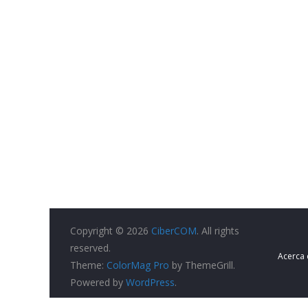
Copyright © 2026
CiberCOM
. All rights
reserved.
Acerca
Theme:
ColorMag Pro
by ThemeGrill.
Powered by
WordPress
.