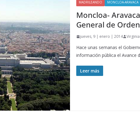
MADRILEANDO
MONCLOA-ARAVACA
Moncloa- Aravaca 
General de Orden
jueves, 9 | enero | 2014
Virgini
Hace unas semanas el Gobierno
información pública el Avance 
Leer más