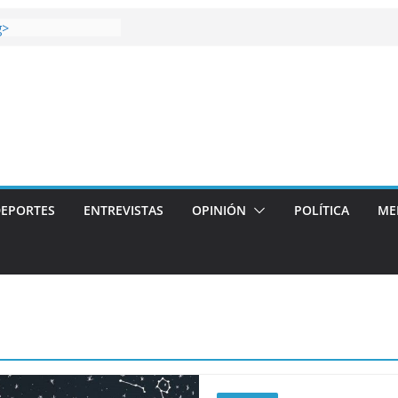
 gana el Derbi de las
g>
op: mucho más que
 story: ROANOKE
al de la vergüenza
ás artístico del
llas aterriza en la
 con
EPORTES
ENTREVISTAS
OPINIÓN
POLÍTICA
ME