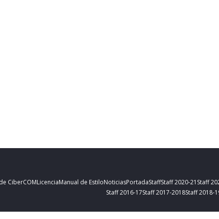
 de CiberCOM
Licencia
Manual de Estilo
Noticias
Portada
Staff
Staff 2020-21
Staff 2
Staff 2016-17
Staff 2017-2018
Staff 2018-1