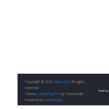
Copyright © 2026
CiberCOM
. All rights
reserved.
Acerca
Theme:
ColorMag Pro
by ThemeGrill.
Powered by
WordPress
.