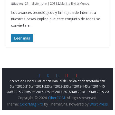
jueves, 27 | diciembre | 2018
Marina Elvira Munoz
Los avances tecnológicos y la llegada de Internet a
nuestras casas implica que este conjunto de redes se
convierta en
Leer más
Acerca de CiberCOM
Licencia
Manual de Estilo
Noticias
Portada
Staff
Staff 2020-21
Staff 2021-22
Staff 2022-23
Staff 2013-14
Staff 2014-15
Staff 2015-2016
Staff 2016-17
Staff 2017-2018
Staff 2018-19
Staff 2019-20
Copyright © 2026
CiberCOM
. All rights reserved.
Theme:
ColorMag Pro
by ThemeGrill. Powered by
WordPress
.