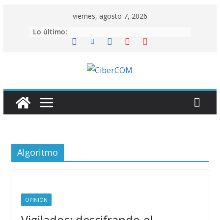
Saltar
viernes, agosto 7, 2026
al
Lo último:
contenido
Algoritmo
OPINIÓN
Vigilados: descifrando el