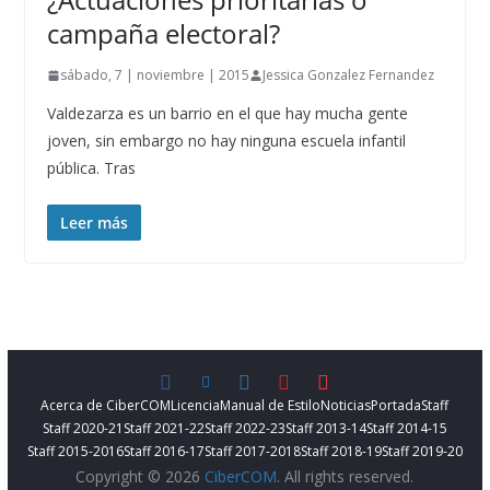
campaña electoral?
sábado, 7 | noviembre | 2015
Jessica Gonzalez Fernandez
Valdezarza es un barrio en el que hay mucha gente
joven, sin embargo no hay ninguna escuela infantil
pública. Tras
Leer más
Acerca de CiberCOM
Licencia
Manual de Estilo
Noticias
Portada
Staff
Staff 2020-21
Staff 2021-22
Staff 2022-23
Staff 2013-14
Staff 2014-15
Staff 2015-2016
Staff 2016-17
Staff 2017-2018
Staff 2018-19
Staff 2019-20
Copyright © 2026
CiberCOM
. All rights reserved.