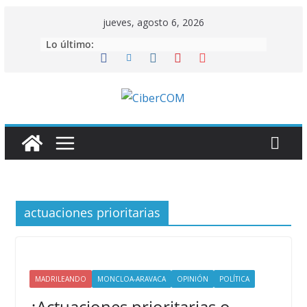
Saltar
jueves, agosto 6, 2026
al
Lo último:
contenido
actuaciones prioritarias
MADRILEANDO
MONCLOA-ARAVACA
OPINIÓN
POLÍTICA
¿Actuaciones prioritarias o