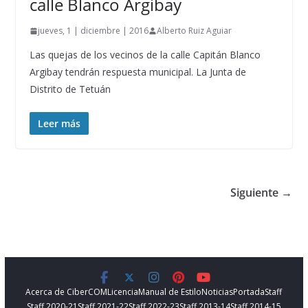
calle Blanco Argibay
jueves, 1 | diciembre | 2016
Alberto Ruiz Aguiar
Las quejas de los vecinos de la calle Capitán Blanco
Argibay tendrán respuesta municipal. La Junta de
Distrito de Tetuán
Leer más
Siguiente →
Acerca de CiberCOM
Licencia
Manual de Estilo
Noticias
Portada
Staff
Staff 2020-21
Staff 2021-22
Staff 2022-23
Staff 2013-14
Staff 2014-15