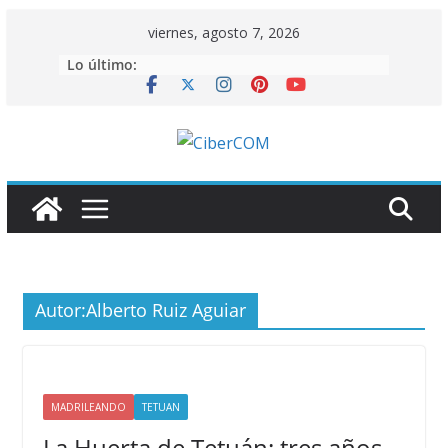
Saltar
viernes, agosto 7, 2026
al
Lo último:
contenido
Autor:
Alberto Ruiz Aguiar
MADRILEANDO
TETUAN
La Huerta de Tetuán: tres años